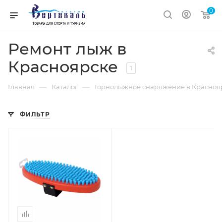
0
Ремонт лыж в
Красноярске
1
—
—
Главная
Каталог
Горнолыжное снаряжение в Красноя
ФИЛЬТР
Процент Скидки
20