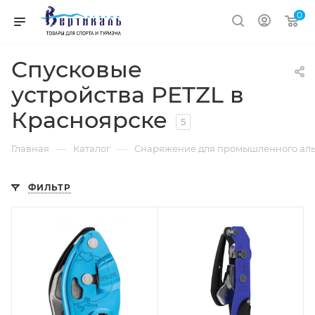
0
Спусковые
устройства PETZL в
Красноярске
5
—
—
Главная
Каталог
Снаряжение для промышленного аль
ФИЛЬТР