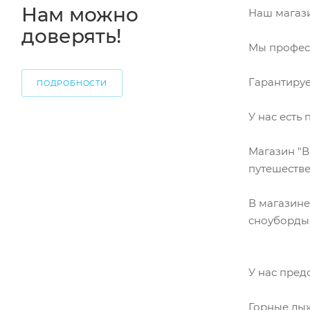
Нам можно
Наш магази
доверять!
Мы професс
Гарантируе
ПОДРОБНОСТИ
У нас есть 
Магазин "В
путешеств
В магазине
сноуборды 
У нас пред
Горные лыжи