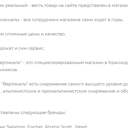
н реальный - весть товар на сайте представлен в магази
ионалы - все сотрудники магазина сами ходят в горы.
м отличные цены и качество.
прокат и ски-сервис.
ертикаль" - это специализированный магазин в Краснода
енников.
 "Вертикаль" есть снаряжение самого высшего уровня 
, альпинистское и промальпинистское снаряжение и об
ставлены следующие бренды:
: Salomon, Fischer, Atomic,Scott ,Head;