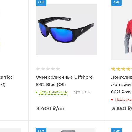
Хит
Хит
arriot
Очки солнечные Offshore
Лонгслив 
(M)
1092 Blue (OS)
женский
6621 Rosy 
Есть в наличии
Арт.: 1092
Под зака
3 400
₽
/шт
3 850
₽
Хит
Хит