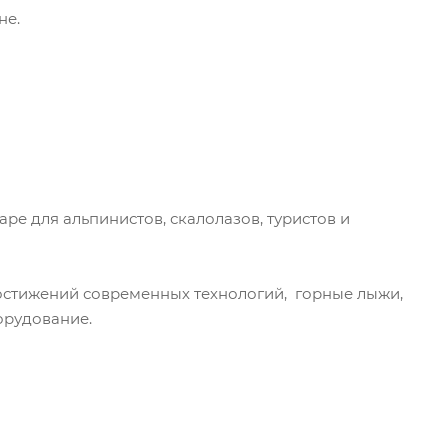
не.
ре для альпинистов, скалолазов, туристов и
достижений современных технологий, горные лыжи,
орудование.