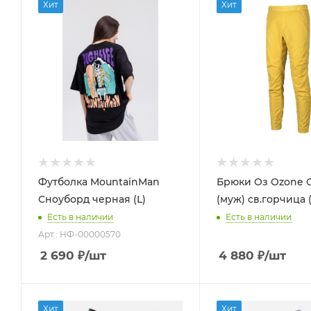
Хит
Хит
Футболка MountainMan
Брюки Оз Ozone C
Сноуборд черная (L)
(муж) св.горчица 
Есть в наличии
Есть в наличии
Арт.: НФ-00000570
2 690
₽
/шт
4 880
₽
/шт
Хит
Хит