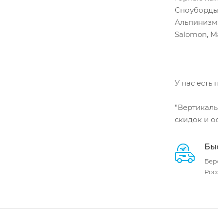
Сноуборды:
Альпинизм: 
Salomon, M
У нас есть
"Вертикаль
скидок и о
Быс
Бер
Росс