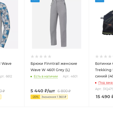
l Wave
Брюки Finntrail женские
Ботинки
Wave W 4601 Grey (L)
Trekking
синий (4
рт.: 6612
Есть в наличии
Арт.: 4601
Под зака
Арт.: 31Q4
5 440
₽
/шт
0
₽
6 800
₽
15 490
-
20
%
Экономия
1 360
₽