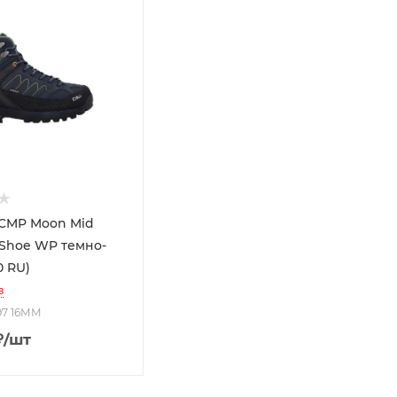
 CMP Moon Mid
 Shoe WP темно-
0 RU)
з
797 16ММ
₽
/шт