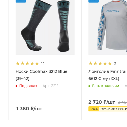
12
3
Носки Coolmax 3212 Blue
Лонгслив Finntrai
(39-42)
6612 Grey (XXL)
Под заказ
Арт.: 3212
Есть в наличии
А
2 720
₽
/шт
3 40
1 360
₽
/шт
-
20
%
Экономия
680
₽