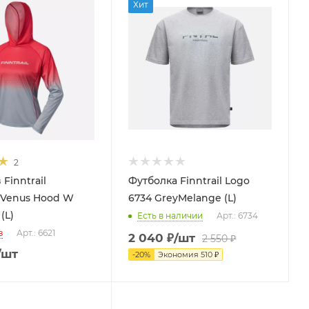
Хит
2
Finntrail
Футболка Finntrail Logo
 Venus Hood W
6734 GreyMelange (L)
(L)
Есть в наличии
Арт.: 6734
з
Арт.: 6621
2 040
₽
/шт
2 550
₽
/шт
-
20
%
Экономия
510
₽