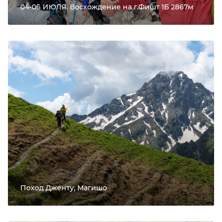
04-06 ИЮЛЯ. Восхождение на г.Фишт 1Б 2867м
Поход Дженту, Магишо